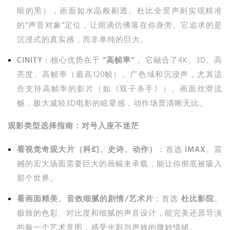
暗的黑），画面如水晶般剔透。杜比全景声则实现精准
的“声音对象”定位，让雨滴仿佛落在你身旁。它追求的是
沉浸式的真实感，而非单纯的巨大。
CINITY
：核心优势在于
“高帧率”
。它融合了4K、3D、高
亮度、高帧率（最高120帧）、广色域和沉浸声，尤其适
合支持高帧率的影片（如《双子杀手》）。画面丝滑流
畅，极大减轻3D电影的眩晕感，动作场景清晰无比。
观影类型选择指南：对号入座不迷茫
看视觉奇观大片（科幻、史诗、动作）
：首选
IMAX
。震
撼的宏大场面需要巨大的画幅来承载，能让你彻底被吸入
那个世界。
看画面精美、音效细腻的剧情/艺术片
：首选
杜比影院
。
极致的色彩、对比度和细腻的声音设计，能完美还原导演
的每一个艺术意图，感受光影与声效的微妙情绪。