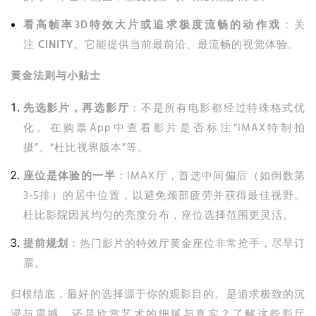
看高帧率3D特效大片或追求极度流畅的动作戏
：关
注
CINITY
。它能提供当前最前沿、最流畅的视觉体验。
黄金法则与小贴士
先选影片，再选影厅
：不是所有电影都经过特殊格式优
化。在购票App中查看影片是否标注“IMAX特制拍
摄”、“杜比视界版本”等。
座位是体验的一半
：IMAX厅，首选中间偏后（如倒数第
3-5排）的居中位置，以避免颈部疲劳并获得最佳视野。
杜比影院因其均匀的亮度分布，座位选择范围更灵活。
提前规划
：热门影片的特效厅黄金座位非常抢手，尽早订
票。
归根结底，最好的选择源于你的观影目的。是追求极致的沉
浸与震撼，还是欣赏艺术的细腻与真实？了解这些影厅