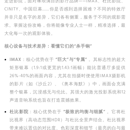
走进影院，面对琳琅满目的影厅品牌——IMAX、杜比影院、
CINITY、中国巨幕……你是否感到选择困难？不同的特效厅
并非只是名字的差异，它们各有侧重，服务于不同的观影需
求。掌握这份攻略，你将能像专业人士一样，精准选择，最
大化每一次的观影体验。
核心设备与技术差异：看懂它们的“杀手锏”
IMAX
：核心优势在于
“巨大”与“专属”
。其标志性的超大
矩形银幕（1.9:1或更宽的1.43:1画幅）能比普通厅多提供
26%-40%的画面内容，尤其在拍摄时便使用IMAX摄影机
的影片（如《沙丘2》、《奥本海默》）中，画面会充满
整个银幕，沉浸感无与伦比。其强大的激光投影系统和12
声道音响系统也旨在打造震撼效果。
杜比影院
：核心优势在于
“极致的均衡与细腻”
。它将杜
比视界（高动态范围HDR）与杜比全景声结合。杜比视界
带来难以置信的对比度、色彩深度和细节（最亮的白与最